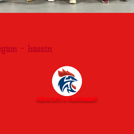
égion - bassin
Résultats & classement